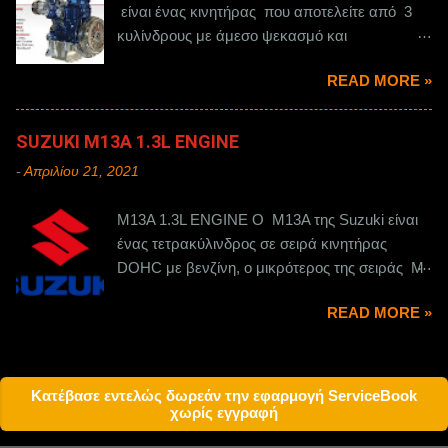
είναι ένας κινητήρας που αποτελείτε από 3
κυλίνδρους με άμεσο ψεκασμό και
στροβιλοσυμπιεστή.
READ MORE »
SUZUKI M13A 1.3L ENGINE
-
Απριλίου 21, 2021
M13A 1.3L ENGINE Ο M13A της Suzuki είναι
ένας τετρακύλινδρος σε σειρά κινητήρας
DOHC με βενζίνη, ο μικρότερος της σειράς M
1.300 κυβικών. Η παραγωγή του ξεκίνησε το
READ MORE »
2000 και σταμάτησε το 2018.
Κατέβασε εντελώς δωρεάν την εφαρμογή ServiceBook
χωρίς εγγραφή