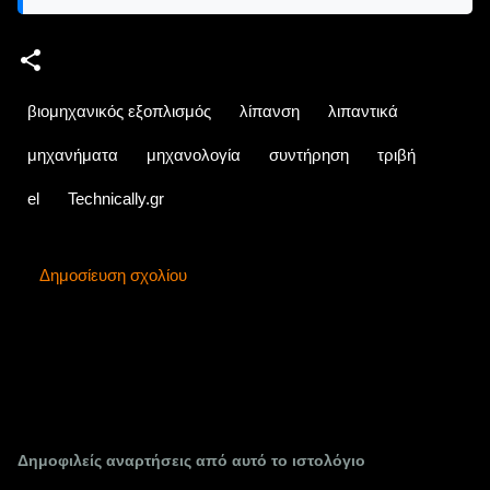
βιομηχανικός εξοπλισμός
λίπανση
λιπαντικά
μηχανήματα
μηχανολογία
συντήρηση
τριβή
el
Technically.gr
Δημοσίευση σχολίου
Σ
χ
ό
λ
ι
α
Δημοφιλείς αναρτήσεις από αυτό το ιστολόγιο