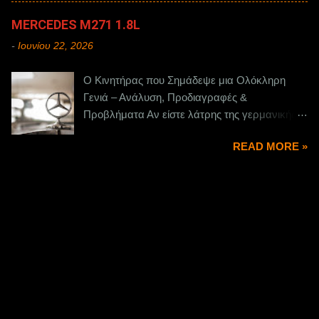
MERCEDES M271 1.8L
-
Ιουνίου 22, 2026
Ο Κινητήρας που Σημάδεψε μια Ολόκληρη
Γενιά – Ανάλυση, Προδιαγραφές &
Προβλήματα Αν είστε λάτρης της γερμανικής
αυτοκίνησης ή ιδιοκτήτης μιας Mercedes-Benz
READ MORE »
της δεκαετίας του 2000 και 2010, τότε το όνομα
M271 σίγουρα σας είναι γνώριμος. Πρόκειται
για έναν από τους πιο εμπορικούς,
πολυσυζητημένους και μακροβιότερους
τετρακύλινδρους κινητήρες της εταιρείας με το
αστέρι. Σε αυτό το άρθρο του technically.gr , θα
αναλύσουμε σε βάθος την ιστορία του, τα
τεχνικά του χαρακτηριστικά, τα μοντέλα στα
οποία τοποθετήθηκε και, φυσικά, τα
«ευαίσθητα» σημεία που πρέπει να προσέξει