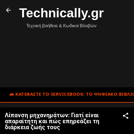
Δ
Μετάβαση στο κύριο περιεχόμενο
Technically.gr
Ι
Α
Β
Α
Σ
Τεχνική βοήθεια & Κωδικοί Βλαβών
Τ
Ε
Π
Ε
Ρ
Ι
Σ
Σ
Ο
Τ
Ε
Ρ
Α
🚗 ΚΑΤΕΒΑΣΤΕ ΤΟ SERVICEBOOK: ΤΟ ΨΗΦΙΑΚΌ ΒΙΒΛΊΟ ΣΥΝ
Λίπανση μηχανημάτων: Γιατί είναι
απαραίτητη και πώς επηρεάζει τη
διάρκεια ζωής τους